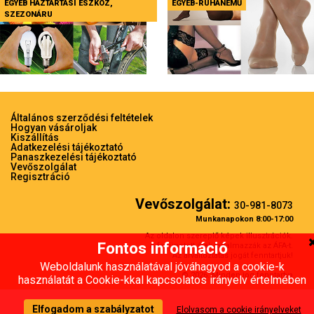
EGYÉB HÁZTARTÁSI ESZKÖZ,
EGYÉB-RUHANEMŰ
SZEZONÁRU
Általános szerződési feltételek
Hogyan vásároljak
Kiszállítás
Adatkezelési tájékoztató
Panaszkezelési tájékoztató
Vevőszolgálat
Regisztráció
Vevőszolgálat:
30-981-8073
Munkanapokon 8:00-17:00
Az oldalon szereplő képek illusztrációk.
Fontos információ
A feltünetett árak tartalmazzák az ÁFA-t.
Az árváltoztatás jogát fenntartjuk!
Weboldalunk használatával jóváhagyod a cookie-k
© 2026. Minden jog fenntartva
használatát a Cookie-kkal kapcsolatos irányelv értelmében
Elfogadom a szabályzatot
Elolvasom a cookie irányelveket