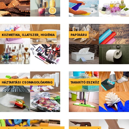
KOZMETIKA, ILLATSZER, HIGIÉNIA
PAPÍRÁRU
HÁZTARTÁSI CSOMAGOLÓANYAG
TAKARÍTÓ ESZKÖZ