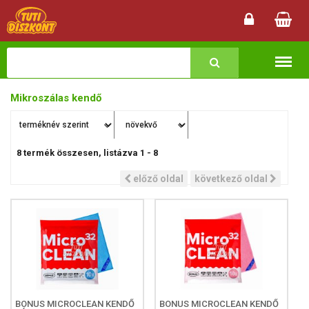
Termékk
Mikroszálas kendő
8
termék összesen, listázva
1
-
8
előző oldal
következő oldal
BONUS MICROCLEAN KENDŐ
BONUS MICROCLEAN KENDŐ