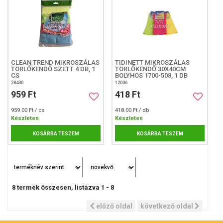
CLEAN TREND MIKROSZÁLAS
TIDINETT MIKROSZÁLAS
TÖRLŐKENDŐ SZETT 4 DB, 1
TÖRLŐKENDŐ 30X40CM
CS
BOLYHOS 1700-508, 1 DB
28430
12006
959 Ft
418 Ft
959.00 Ft / cs
418.00 Ft / db
Készleten
Készleten
KOSÁRBA TESZEM
KOSÁRBA TESZEM
8
termék összesen, listázva
1
-
8
előző oldal
következő oldal