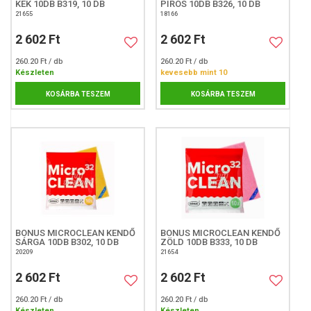
KÉK 10DB B319, 10 DB
PIROS 10DB B326, 10 DB
21655
18166
2 602 Ft
2 602 Ft
260.20 Ft / db
260.20 Ft / db
Készleten
kevesebb mint 10
KOSÁRBA TESZEM
KOSÁRBA TESZEM
BONUS MICROCLEAN KENDŐ
BONUS MICROCLEAN KENDŐ
SÁRGA 10DB B302, 10 DB
ZÖLD 10DB B333, 10 DB
20209
21654
2 602 Ft
2 602 Ft
260.20 Ft / db
260.20 Ft / db
Készleten
Készleten