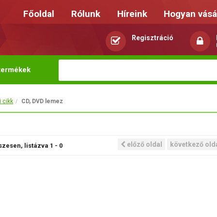
Főoldal
Rólunk
Híreink
Hogyan vásá
Regisztráció
termékek
 cikk
CD, DVD lemez
előző oldal
következő old
zesen, listázva
1
-
0