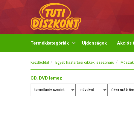
Termékkategóriák
Újdonságok
Akciós 
Kezdőoldal
Egyéb háztartási cikkek, szezonáru
Műszaki
CD, DVD lemez
0
termék öss