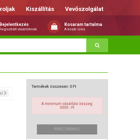
roljak
Kiszállítás
Vevőszolgálat
Bejelentkezés
Kosaram tartalma
Regisztrált vásárlóknak
A kosár üres.
Termékek összesen:
0
Ft
al
A minimum vásárlási összeg:
3000.- Ft
PÉNZTÁRHOZ