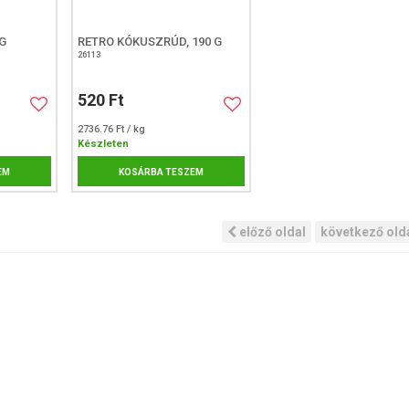
G
RETRO KÓKUSZRÚD, 190 G
26113
520 Ft
2736.76 Ft / kg
Készleten
EM
KOSÁRBA TESZEM
előző oldal
következő old