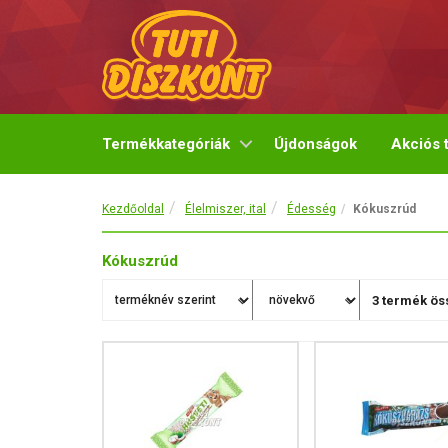
Termékkategóriák
Újdonságok
Akciós 
Kezdőoldal
Élelmiszer, ital
Édesség
Kókuszrúd
Kókuszrúd
3
termék öss