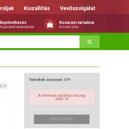
roljak
Kiszállítás
Vevőszolgálat
Bejelentkezés
Kosaram tartalma
Regisztrált vásárlóknak
A kosár üres.
Termékek összesen:
0
Ft
al
A minimum vásárlási összeg:
3000.- Ft
PÉNZTÁRHOZ