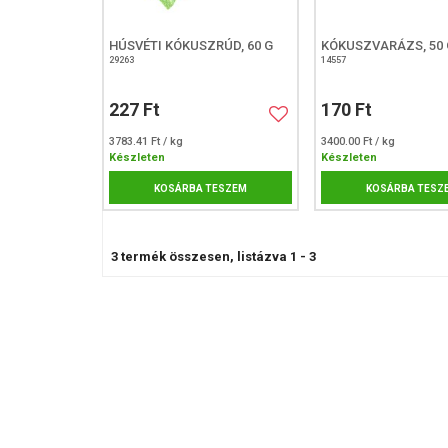
HÚSVÉTI KÓKUSZRÚD, 60 G
KÓKUSZVARÁZS, 50 
29263
14557
227 Ft
170 Ft
3783.41 Ft / kg
3400.00 Ft / kg
Készleten
Készleten
KOSÁRBA TESZEM
KOSÁRBA TESZ
3
termék összesen, listázva
1
-
3