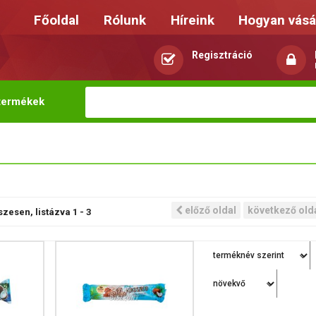
Főoldal
Rólunk
Híreink
Hogyan vásá
Regisztráció
termékek
előző oldal
következő old
zesen, listázva
1
-
3