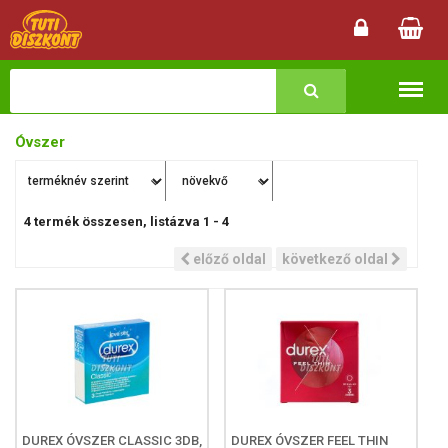
Termékk
Óvszer
4
termék összesen, listázva
1
-
4
előző oldal
következő oldal
DUREX ÓVSZER CLASSIC 3DB,
DUREX ÓVSZER FEEL THIN