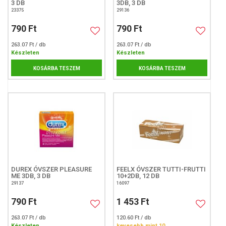
3 DB
3DB, 3 DB
23375
29136
790 Ft
790 Ft
263.07 Ft / db
263.07 Ft / db
Készleten
Készleten
KOSÁRBA TESZEM
KOSÁRBA TESZEM
DUREX ÓVSZER PLEASURE
FEELX ÓVSZER TUTTI-FRUTTI
ME 3DB, 3 DB
10+2DB, 12 DB
29137
16097
790 Ft
1 453 Ft
263.07 Ft / db
120.60 Ft / db
Készleten
kevesebb mint 10