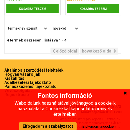
KOSÁRBA TESZEM
KOSÁRBA TESZEM
4
termék összesen, listázva
1
-
4
előző oldal
következő oldal
Általános szerződési feltételek
Hogyan vásároljak
Kiszállítás
Adatkezelési tájékoztató
Panaszkezelési tájékoztató
Vevőszolgálat
Fontos információ
Regisztráció
Weboldalunk használatával jóváhagyod a cookie-k
Vevőszolgálat:
30-981-8073
használatát a Cookie-kkal kapcsolatos irányelv
Munkanapokon 8:00-17:00
értelmében
Az oldalon szereplő képek illusztrációk.
A feltünetett árak tartalmazzák az ÁFA-t.
Elfogadom a szabályzatot
Elolvasom a cookie
Az árváltoztatás jogát fenntartjuk!