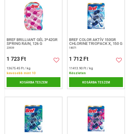
BREF BRILLIANT GÉL 3*42GR
BREF COLOR AKTÍV 150GR
SPRING RAIN, 126 G
CHLORINE TRIOPACK X, 150 G
23939
18071
1 723 Ft
1 712 Ft
13675.45 Ft / kg
11413.90 Ft / kg
kevesebb mint 10
Készleten
KOSÁRBA TESZEM
KOSÁRBA TESZEM