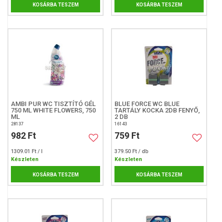
KOSÁRBA TESZEM
KOSÁRBA TESZEM
AMBI PUR WC TISZTÍTÓ GÉL
BLUE FORCE WC BLUE
750 ML WHITE FLOWERS, 750
TARTÁLY KOCKA 2DB FENYŐ,
ML
2 DB
28137
16143
982 Ft
759 Ft
1309.01 Ft / l
379.50 Ft / db
Készleten
Készleten
KOSÁRBA TESZEM
KOSÁRBA TESZEM