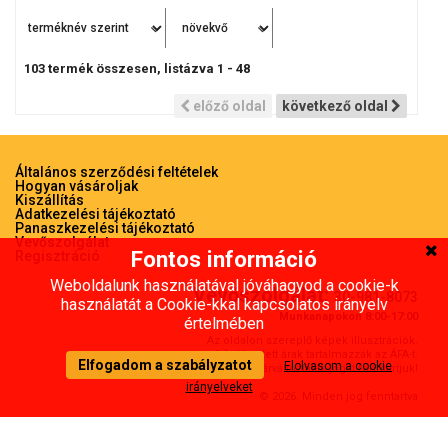
103
termék összesen, listázva
1
-
48
előző oldal
következő oldal
Általános szerződési feltételek
Hogyan vásároljak
Kiszállítás
Adatkezelési tájékoztató
Panaszkezelési tájékoztató
Vevőszolgálat
Fontos információ
Regisztráció
Weboldalunk használatával jóváhagyod a cookie-k
Vevőszolgálat:
30-981-8073
használatát a Cookie-kkal kapcsolatos irányelv
Munkanapokon 8:00-17:00
értelmében
Az oldalon szereplő képek illusztrációk.
A feltünetett árak tartalmazzák az ÁFA-t.
Elfogadom a szabályzatot
Elolvasom a cookie
Az árváltoztatás jogát fenntartjuk!
irányelveket
© 2026. Minden jog fenntartva