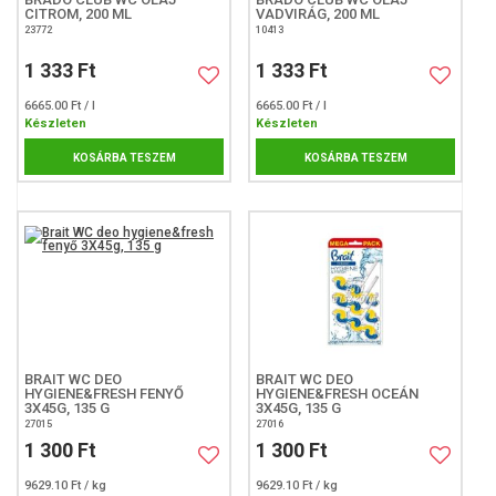
CITROM, 200 ML
VADVIRÁG, 200 ML
23772
10413
1 333 Ft
1 333 Ft
6665.00 Ft / l
6665.00 Ft / l
Készleten
Készleten
KOSÁRBA TESZEM
KOSÁRBA TESZEM
BRAIT WC DEO
BRAIT WC DEO
HYGIENE&FRESH FENYŐ
HYGIENE&FRESH OCEÁN
3X45G, 135 G
3X45G, 135 G
27015
27016
1 300 Ft
1 300 Ft
9629.10 Ft / kg
9629.10 Ft / kg