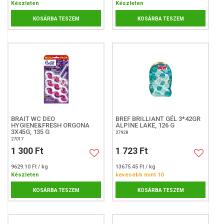
Készleten
Készleten
KOSÁRBA TESZEM
KOSÁRBA TESZEM
BRAIT WC DEO
BREF BRILLIANT GÉL 3*42GR
HYGIENE&FRESH ORGONA
ALPINE LAKE, 126 G
3X45G, 135 G
27928
27017
1 300 Ft
1 723 Ft
9629.10 Ft / kg
13675.45 Ft / kg
Készleten
kevesebb mint 10
KOSÁRBA TESZEM
KOSÁRBA TESZEM