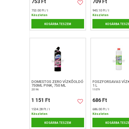
753 Ft
709 Ft
753.00 Ft / l
945.10 Ft / l
Készleten
Készleten
KOSÁRBA TESZEM
KOSÁRBA TESZ
DOMESTOS ZERO VÍZKŐOLDÓ
FOSZFORSAVAS VÍZ
750ML PINK, 750 ML
1 L
25196
11079
1 151 Ft
686 Ft
1534.28 Ft / l
686.00 Ft / l
Készleten
Készleten
KOSÁRBA TESZEM
KOSÁRBA TESZ