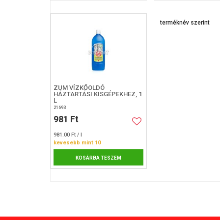
ZUM VÍZKŐOLDÓ
HÁZTARTÁSI KISGÉPEKHEZ, 1
L
21693
981 Ft
981.00 Ft / l
kevesebb mint 10
KOSÁRBA TESZEM