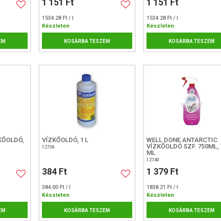
1 151 Ft
1 151 Ft
1534.28 Ft / l
1534.28 Ft / l
Készleten
Készleten
EM
KOSÁRBA TESZEM
KOSÁRBA TESZEM
KŐOLDÓ,
VÍZKŐOLDÓ, 1 L
WELL DONE ANTARCTIC
VÍZKŐOLDÓ SZF. 750ML, 
12736
ML
12740
384 Ft
1 379 Ft
384.00 Ft / l
1838.21 Ft / l
Készleten
Készleten
EM
KOSÁRBA TESZEM
KOSÁRBA TESZEM