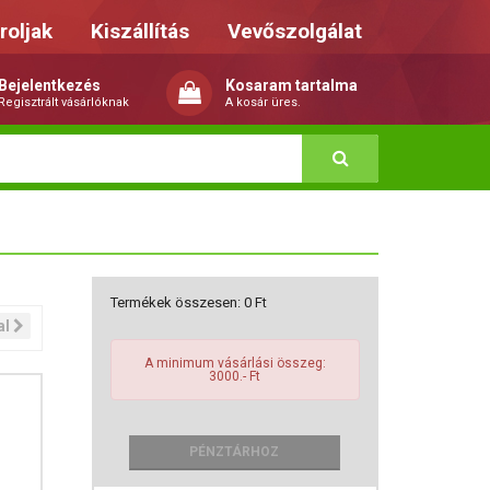
roljak
Kiszállítás
Vevőszolgálat
Bejelentkezés
Kosaram tartalma
Regisztrált vásárlóknak
A kosár üres.
Termékek összesen:
0
Ft
al
A minimum vásárlási összeg:
3000.- Ft
PÉNZTÁRHOZ