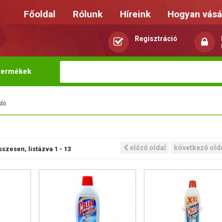
Főoldal
Rólunk
Híreink
Hogyan vásá
Regisztráció
termékek
ldó
előző oldal
következő old
szesen, listázva
1
-
13