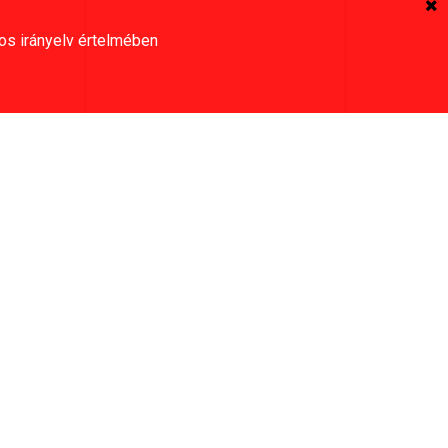
os irányelv értelmében
A kosaram tartalma
Vevőszolgálat:
30-981-8073
Munkanapokon 8:00-17:00
Az oldalon szereplő képek illusztrációk.
A feltünetett árak tartalmazzák az ÁFA-t.
Az árváltoztatás jogát fenntartjuk!
© 2026. Minden jog fenntartva