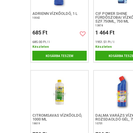
ADRIENN VÍZKŐOLDÓ, 1 L
CIF POWER SHINE
FÜRDŐSZOBAI VÍZK
10042
SZF.750ML, 750 ML
13874
685 Ft
1 464 Ft
685.00 Ft / l
1951.51 Ft / l
Készleten
Készleten
KOSÁRBA TESZEM
KOSÁRBA TESZ
CITROMSAVAS VÍZKŐOLDÓ,
DALMA VARÁZS VÍZ
1000 ML
ROZSDAOLDÓ GÉL, 7
18619
10701