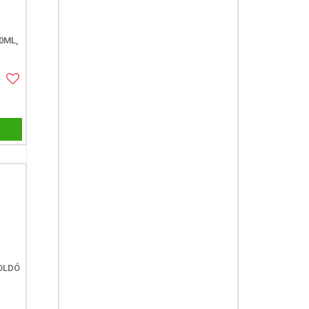
0ML,
OLDÓ