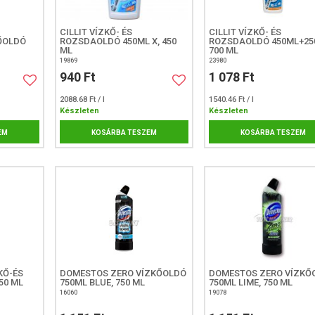
CILLIT VÍZKŐ- ÉS
CILLIT VÍZKŐ- ÉS
ŐOLDÓ
ROZSDAOLDÓ 450ML X, 450
ROZSDAOLDÓ 450ML+25
ML
700 ML
19869
23980
940 Ft
1 078 Ft
2088.68 Ft / l
1540.46 Ft / l
Készleten
Készleten
EM
KOSÁRBA TESZEM
KOSÁRBA TESZEM
KŐ-ÉS
DOMESTOS ZERO VÍZKŐOLDÓ
DOMESTOS ZERO VÍZKŐ
50 ML
750ML BLUE, 750 ML
750ML LIME, 750 ML
16060
19078