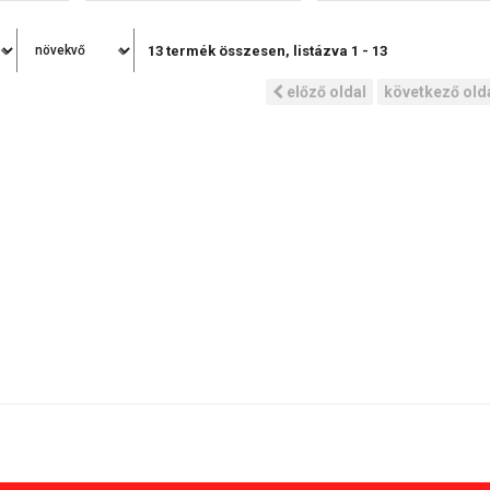
13
termék összesen, listázva
1
-
13
előző oldal
következő old