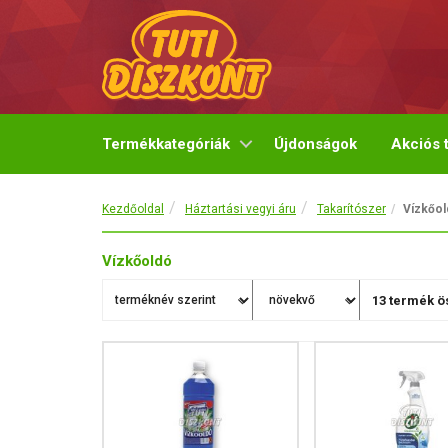
Termékkategóriák
Újdonságok
Akciós 
Kezdőoldal
Háztartási vegyi áru
Takarítószer
Vízkőo
Vízkőoldó
13
termék ös