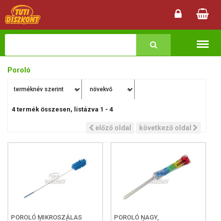
Termékk
Poroló
4
termék összesen, listázva
1
-
4
előző oldal
következő oldal
POROLÓ MIKROSZÁLAS
POROLÓ NAGY,