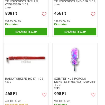
TELESZKÓPOS NYÉLLEL
TELESZKÓPOS ENG-160, 1 DB
CY5653600, 1 DB
21672
23084
808 Ft
456 Ft
808.00 Ft / db
456.00 Ft / db
Készleten
Készleten
KOSÁRBA TESZEM
KOSÁRBA TESZEM
RADIÁTORKEFE 16717, 1 DB
SZINTETIKUS POROLÓ
MENETES NYÉLHEZ 1700-254,
14612
1 DB
12475
468 Ft
998 Ft
468.00 Ft / db
998.00 Ft / db
kevesebb mint 10
Készleten