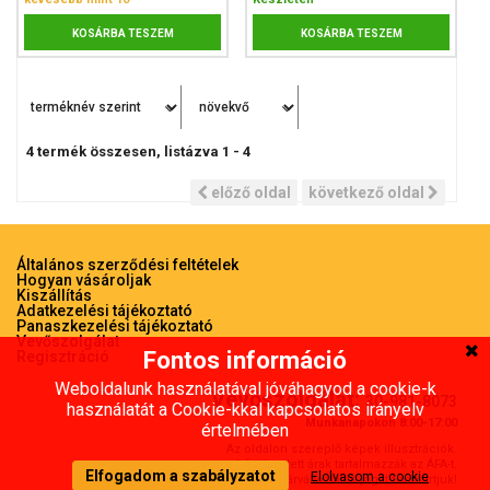
KOSÁRBA TESZEM
KOSÁRBA TESZEM
4
termék összesen, listázva
1
-
4
előző oldal
következő oldal
Általános szerződési feltételek
Hogyan vásároljak
Kiszállítás
Adatkezelési tájékoztató
Panaszkezelési tájékoztató
Vevőszolgálat
Fontos információ
Regisztráció
Weboldalunk használatával jóváhagyod a cookie-k
Vevőszolgálat:
30-981-8073
használatát a Cookie-kkal kapcsolatos irányelv
Munkanapokon 8:00-17:00
értelmében
Az oldalon szereplő képek illusztrációk.
A feltünetett árak tartalmazzák az ÁFA-t.
Elfogadom a szabályzatot
Elolvasom a cookie
Az árváltoztatás jogát fenntartjuk!