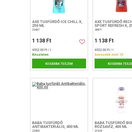
AXE TUSFÜRDŐ ICE CHILL X,
AXE TUSFÜRDŐ REC
250 ML
SPORT REFRESH X, 2
23457
28871
1 138 Ft
1 138 Ft
4552.00 Ft / l
4552.00 Ft / l
Készleten
kevesebb mint 10
KOSÁRBA TESZEM
KOSÁRBA TESZ
BABA TUSFÜRDŐ
BABA TUSFÜRDŐ BO
ANTIBAKTERIÁLIS, 400 ML
RÓZSAVÍZ, 400 ML
23400
21629