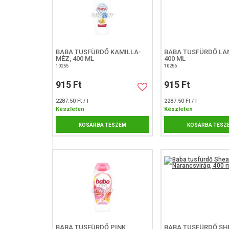
BABA TUSFÜRDŐ KAMILLA-
BABA TUSFÜRDŐ LA
MÉZ, 400 ML
400 ML
10255
10256
915 Ft
915 Ft
2287.50 Ft / l
2287.50 Ft / l
Készleten
Készleten
KOSÁRBA TESZEM
KOSÁRBA TESZ
BABA TUSFÜRDŐ PINK
BABA TUSFÜRDŐ SH