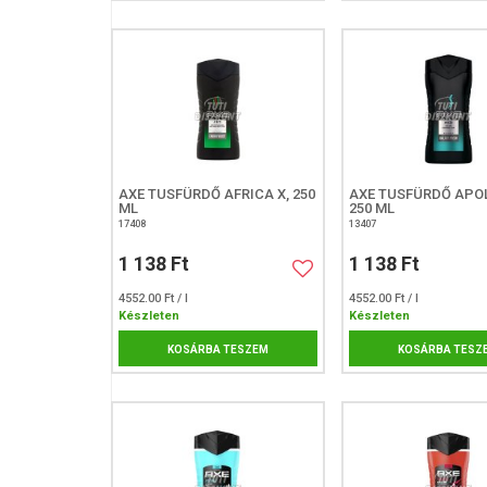
AXE TUSFÜRDŐ AFRICA X, 250
AXE TUSFÜRDŐ APOL
ML
250 ML
17408
13407
1 138 Ft
1 138 Ft
4552.00 Ft / l
4552.00 Ft / l
Készleten
Készleten
KOSÁRBA TESZEM
KOSÁRBA TESZ