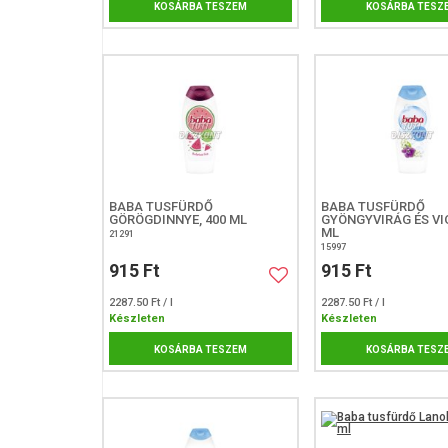
KOSÁRBA TESZEM
KOSÁRBA TESZ
BABA TUSFÜRDŐ
BABA TUSFÜRDŐ
GÖRÖGDINNYE, 400 ML
GYÖNGYVIRÁG ÉS VIO
ML
21291
15997
915 Ft
915 Ft
2287.50 Ft / l
2287.50 Ft / l
Készleten
Készleten
KOSÁRBA TESZEM
KOSÁRBA TESZ