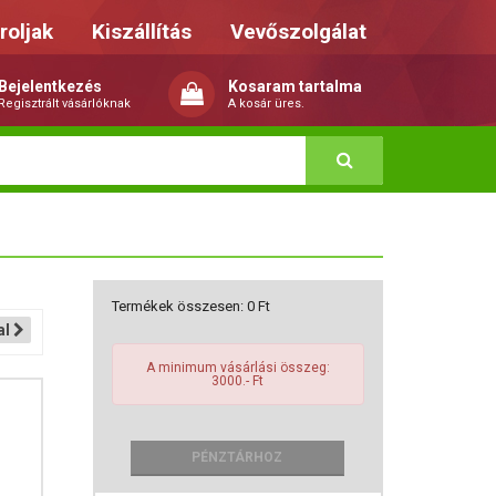
roljak
Kiszállítás
Vevőszolgálat
Bejelentkezés
Kosaram tartalma
Regisztrált vásárlóknak
A kosár üres.
Termékek összesen:
0
Ft
al
A minimum vásárlási összeg:
3000.- Ft
PÉNZTÁRHOZ