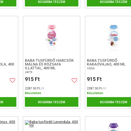
EM
KOSÁRBA TESZEM
KOSÁRBA TESZEM
BABA TUSFÜRDŐ HABCSÓK
BABA TUSFÜRDŐ
LA, 400
MÁLNA ÉS RÓZSAFA
KAKAÓVAJAS, 400 ML
ILLATTAL, 400 ML
10254
24770
915 Ft
915 Ft
2287.50 Ft / l
2287.50 Ft / l
Készleten
Készleten
EM
KOSÁRBA TESZEM
KOSÁRBA TESZEM