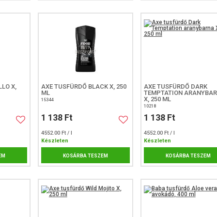
LO X,
AXE TUSFÜRDŐ BLACK X, 250
AXE TUSFÜRDŐ DARK
ML
TEMPTATION ARANYBA
X, 250 ML
15344
10218
1 138 Ft
1 138 Ft
4552.00 Ft / l
4552.00 Ft / l
Készleten
Készleten
EM
KOSÁRBA TESZEM
KOSÁRBA TESZEM