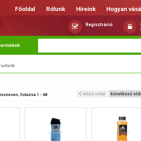
Főoldal
Rólunk
Híreink
Hogyan vásá
Regisztráció
termékek
Tusfürdő
előző oldal
következő old
összesen, listázva
1
-
48