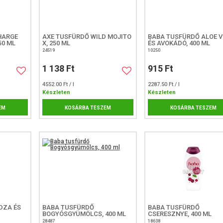
HARGE
AXE TUSFÜRDŐ WILD MOJITO
BABA TUSFÜRDŐ ALOE V
50 ML
X, 250 ML
ÉS AVOKÁDÓ, 400 ML
24519
10250
1 138 Ft
915 Ft
4552.00 Ft / l
2287.50 Ft / l
Készleten
Készleten
EM
KOSÁRBA TESZEM
KOSÁRBA TESZEM
DZA ÉS
BABA TUSFÜRDŐ
BABA TUSFÜRDŐ
BOGYÓSGYÜMÖLCS, 400 ML
CSERESZNYE, 400 ML
28487
18638