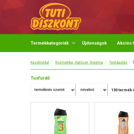
Termékkategóriák
Újdonságok
Akciós 
Kezdőoldal
Kozmetika, illatszer, higiénia
Testápolás
Tusfürdő
130
termék 