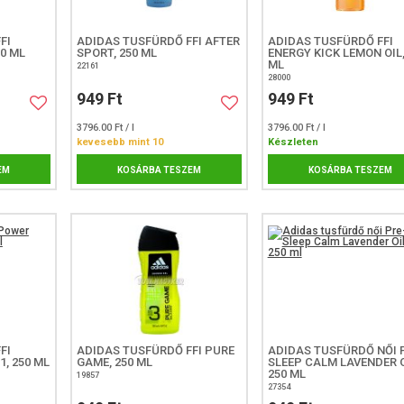
FI
ADIDAS TUSFÜRDŐ FFI AFTER
ADIDAS TUSFÜRDŐ FFI
50 ML
SPORT, 250 ML
ENERGY KICK LEMON OIL,
ML
22161
28000
949 Ft
949 Ft
3796.00 Ft / l
3796.00 Ft / l
kevesebb mint 10
Készleten
EM
KOSÁRBA TESZEM
KOSÁRBA TESZEM
FI
ADIDAS TUSFÜRDŐ FFI PURE
ADIDAS TUSFÜRDŐ NŐI 
, 250 ML
GAME, 250 ML
SLEEP CALM LAVENDER O
250 ML
19857
27354