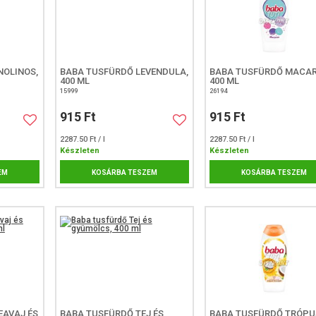
NOLINOS,
BABA TUSFÜRDŐ LEVENDULA,
BABA TUSFÜRDŐ MACAR
400 ML
400 ML
15999
26194
915 Ft
915 Ft
2287.50 Ft / l
2287.50 Ft / l
Készleten
Készleten
EM
KOSÁRBA TESZEM
KOSÁRBA TESZEM
EAVAJ ÉS
BABA TUSFÜRDŐ TEJ ÉS
BABA TUSFÜRDŐ TRÓPU