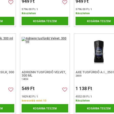
949 Ft
949 Ft
3796.00 Ft / l
3796.00 Ft / l
Készleten
Készleten
EM
KOSÁRBA TESZEM
KOSÁRBA TESZEM
ILK, 300
ADRIENN TUSFÜRDŐ VELVET,
AXE TUSFÜRDŐ A.I., 250
300 ML
28001
14834
549 Ft
1 138 Ft
1829.82 Ft / l
4552.00 Ft / l
kevesebb mint 10
Készleten
EM
KOSÁRBA TESZEM
KOSÁRBA TESZEM