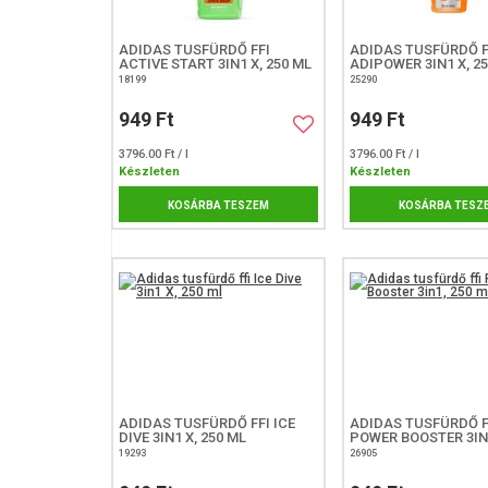
ADIDAS TUSFÜRDŐ FFI
ADIDAS TUSFÜRDŐ F
ACTIVE START 3IN1 X, 250 ML
ADIPOWER 3IN1 X, 2
18199
25290
949 Ft
949 Ft
3796.00 Ft / l
3796.00 Ft / l
Készleten
Készleten
KOSÁRBA TESZEM
KOSÁRBA TESZ
ADIDAS TUSFÜRDŐ FFI ICE
ADIDAS TUSFÜRDŐ F
DIVE 3IN1 X, 250 ML
POWER BOOSTER 3IN1
19293
26905