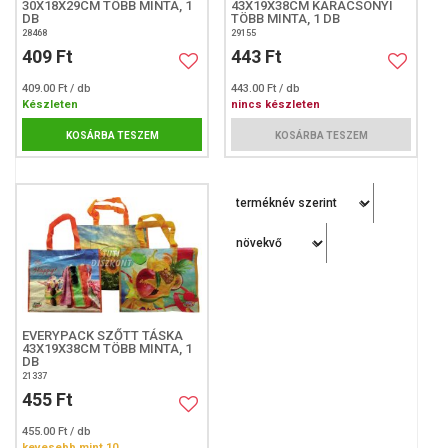
30X18X29CM TÖBB MINTA, 1
43X19X38CM KARÁCSONYI
DB
TÖBB MINTA, 1 DB
28468
29155
409 Ft
443 Ft
409.00 Ft / db
443.00 Ft / db
Készleten
nincs készleten
KOSÁRBA TESZEM
KOSÁRBA TESZEM
EVERYPACK SZŐTT TÁSKA
43X19X38CM TÖBB MINTA, 1
DB
21337
455 Ft
455.00 Ft / db
kevesebb mint 10