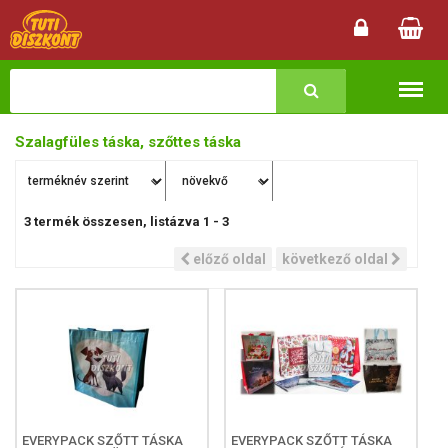
Termékk
Szalagfüles táska, szőttes táska
3
termék összesen, listázva
1
-
3
előző oldal
következő oldal
EVERYPACK SZŐTT TÁSKA
EVERYPACK SZŐTT TÁSKA