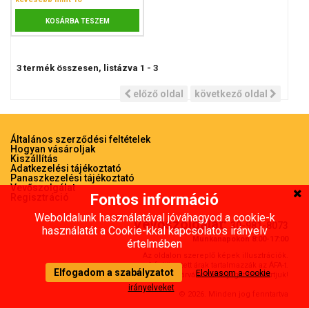
KOSÁRBA TESZEM
3
termék összesen, listázva
1
-
3
előző oldal
következő oldal
Általános szerződési feltételek
Hogyan vásároljak
Kiszállítás
Adatkezelési tájékoztató
Panaszkezelési tájékoztató
Vevőszolgálat
Fontos információ
Regisztráció
Weboldalunk használatával jóváhagyod a cookie-k
Vevőszolgálat:
30-981-8073
használatát a Cookie-kkal kapcsolatos irányelv
Munkanapokon 8:00-17:00
értelmében
Az oldalon szereplő képek illusztrációk.
A feltünetett árak tartalmazzák az ÁFA-t.
Elfogadom a szabályzatot
Elolvasom a cookie
Az árváltoztatás jogát fenntartjuk!
irányelveket
© 2026. Minden jog fenntartva