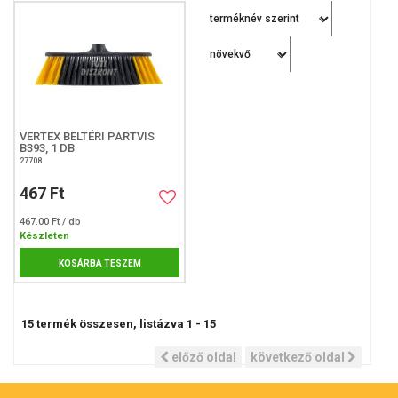
VERTEX BELTÉRI PARTVIS
B393, 1 DB
27708
467 Ft
467.00 Ft / db
Készleten
KOSÁRBA TESZEM
15
termék összesen, listázva
1
-
15
előző oldal
következő oldal