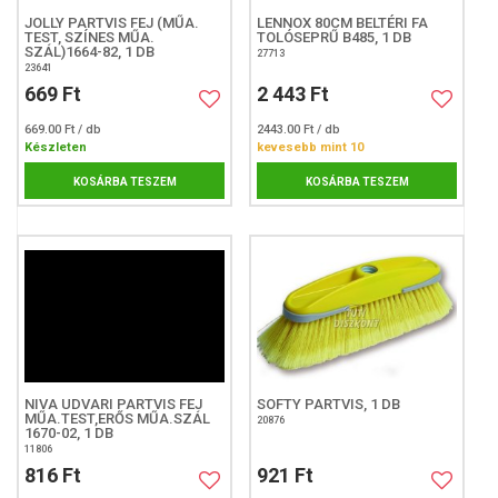
JOLLY PARTVIS FEJ (MŰA.
LENNOX 80CM BELTÉRI FA
TEST, SZÍNES MŰA.
TOLÓSEPRŰ B485, 1 DB
SZÁL)1664-82, 1 DB
27713
23641
669 Ft
2 443 Ft
669.00 Ft / db
2443.00 Ft / db
Készleten
kevesebb mint 10
KOSÁRBA TESZEM
KOSÁRBA TESZEM
NIVA UDVARI PARTVIS FEJ
SOFTY PARTVIS, 1 DB
MŰA.TEST,ERŐS MŰA.SZÁL
20876
1670-02, 1 DB
11806
816 Ft
921 Ft