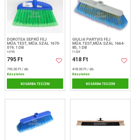
DOROTEA SEPRŰ FEJ
GIULIA PARTVIS FEJ
MŰA.TEST, MŰA.SZÁL 1670-
MŰA.TEST,MŰA.SZÁL 1664-
019, 1 DB
85, 1 DB
10795
11209
795 Ft
418 Ft
795.00 Ft / db
418.00 Ft / db
Készleten
Készleten
KOSÁRBA TESZEM
KOSÁRBA TESZEM