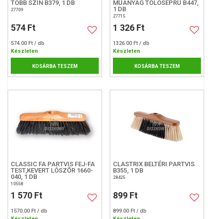
TÖBB SZÍN B379, 1 DB
MŰANYAG TOLÓSEPRŰ B447,
1 DB
27709
27715
574 Ft
1 326 Ft
574.00 Ft / db
1326.00 Ft / db
Készleten
Készleten
KOSÁRBA TESZEM
KOSÁRBA TESZEM
CLASSIC FA PARTVIS FEJ-FA
CLASTRIX BELTÉRI PARTVIS
TEST,KEVERT LÓSZŐR 1660-
B355, 1 DB
040, 1 DB
28425
10558
1 570 Ft
899 Ft
1570.00 Ft / db
899.00 Ft / db
Készleten
Készleten