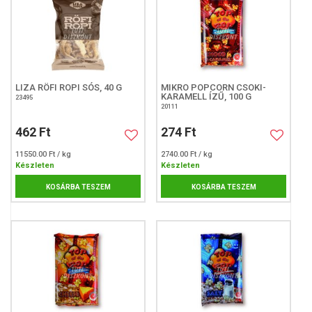
LIZA RÖFI ROPI SÓS, 40 G
MIKRO POPCORN CSOKI-
KARAMELL ÍZŰ, 100 G
23495
20111
462 Ft
274 Ft
11550.00 Ft / kg
2740.00 Ft / kg
Készleten
Készleten
KOSÁRBA TESZEM
KOSÁRBA TESZEM