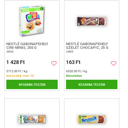
NESTLÉ GABONAPEHELY
NESTLÉ GABONAPEHELY
CINI-MINIS, 250 G
SZELET CHOCAPIC, 25 G
20556
22859
1 428 Ft
163 Ft
5712.00 Ft / kg
6520.00 Ft / kg
kevesebb mint 10
Készleten
KOSÁRBA TESZEM
KOSÁRBA TESZEM