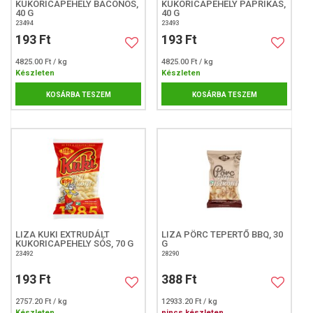
KUKORICAPEHELY BACONOS,
KUKORICAPEHELY PAPRIKÁS,
40 G
40 G
23494
23493
193 Ft
193 Ft
4825.00 Ft / kg
4825.00 Ft / kg
Készleten
Készleten
KOSÁRBA TESZEM
KOSÁRBA TESZEM
LIZA KUKI EXTRUDÁLT
LIZA PÖRC TEPERTŐ BBQ, 30
KUKORICAPEHELY SÓS, 70 G
G
23492
28290
193 Ft
388 Ft
2757.20 Ft / kg
12933.20 Ft / kg
Készleten
nincs készleten