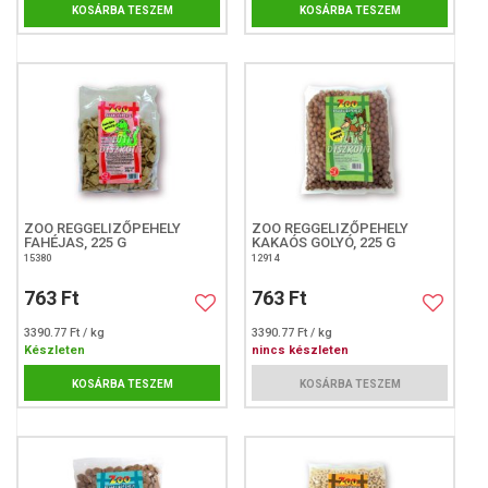
KOSÁRBA TESZEM
KOSÁRBA TESZEM
ZOO REGGELIZŐPEHELY
ZOO REGGELIZŐPEHELY
FAHÉJAS, 225 G
KAKAÓS GOLYÓ, 225 G
15380
12914
763 Ft
763 Ft
3390.77 Ft / kg
3390.77 Ft / kg
Készleten
nincs készleten
KOSÁRBA TESZEM
KOSÁRBA TESZEM