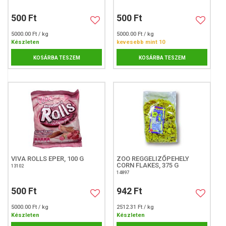
500 Ft
500 Ft
5000.00 Ft / kg
5000.00 Ft / kg
Készleten
kevesebb mint 10
KOSÁRBA TESZEM
KOSÁRBA TESZEM
VIVA ROLLS EPER, 100 G
ZOO REGGELIZŐPEHELY
CORN FLAKES, 375 G
13102
14897
500 Ft
942 Ft
5000.00 Ft / kg
2512.31 Ft / kg
Készleten
Készleten