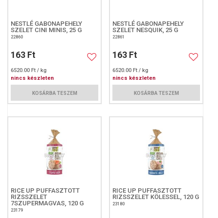
NESTLÉ GABONAPEHELY
NESTLÉ GABONAPEHELY
SZELET CINI MINIS, 25 G
SZELET NESQUIK, 25 G
22860
22861
163 Ft
163 Ft
6520.00 Ft / kg
6520.00 Ft / kg
nincs készleten
nincs készleten
KOSÁRBA TESZEM
KOSÁRBA TESZEM
RICE UP PUFFASZTOTT
RICE UP PUFFASZTOTT
RIZSSZELET
RIZSSZELET KÖLESSEL, 120 G
7SZUPERMAGVAS, 120 G
23180
23179