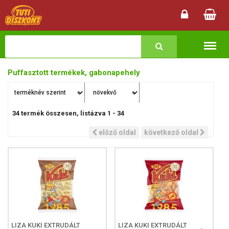
Termékk
Puffasztott termékek, gabonapehely
34
termék összesen, listázva
1
-
34
előző oldal
következő oldal
LIZA KUKI EXTRUDÁLT
LIZA KUKI EXTRUDÁLT