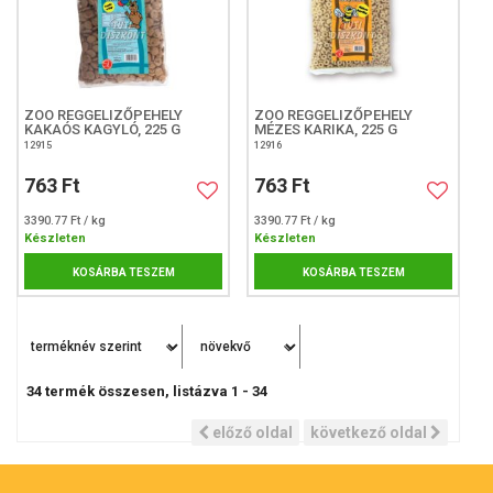
ZOO REGGELIZŐPEHELY
ZOO REGGELIZŐPEHELY
KAKAÓS KAGYLÓ, 225 G
MÉZES KARIKA, 225 G
12915
12916
763 Ft
763 Ft
3390.77 Ft / kg
3390.77 Ft / kg
Készleten
Készleten
KOSÁRBA TESZEM
KOSÁRBA TESZEM
34
termék összesen, listázva
1
-
34
előző oldal
következő oldal