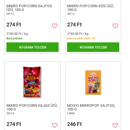
MIKRO POPCORN SAJTOS
MIKRO POPCORN SÓS ÍZŰ,
ÍZŰ, 100 G
100 G
20112
20113
274 Ft
274 Ft
2740.00 Ft / kg
2740.00 Ft / kg
Készleten
kevesebb mint 10
KOSÁRBA TESZEM
KOSÁRBA TESZEM
MIKRO POPCORN VAJAS ÍZŰ,
MOGYI MIKROPOP SAJTOS,
100 G
100 G
20114
13068
274 Ft
246 Ft